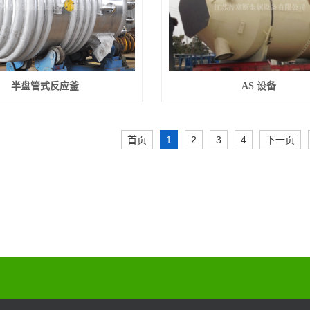
半盘管式反应釜
AS 设备
首页
1
2
3
4
下一页