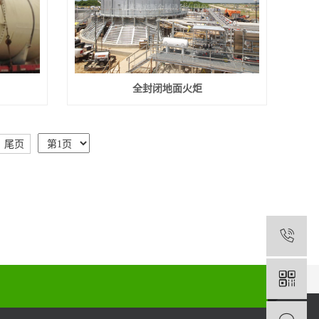
全封闭地面火炬
尾页
1